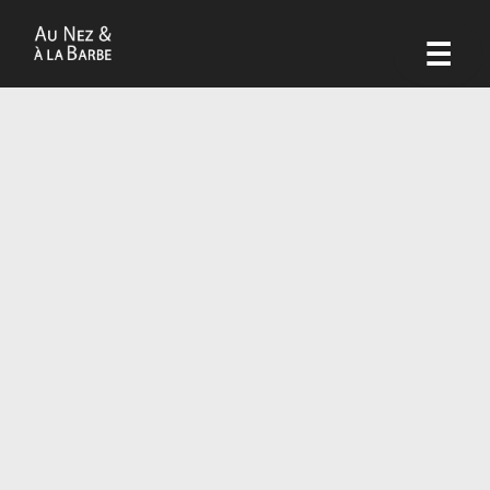
Aller
au
☰
contenu